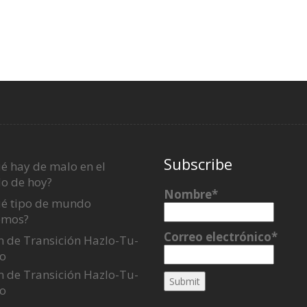
Subscribe
é hay de malo en el
o de hoy?
Nombre*
é tipo de mundo
emos?
Correo electrónico*
n de Transición Hazlo-Tu-
o
n de Transición Hazlo-Tu-
o