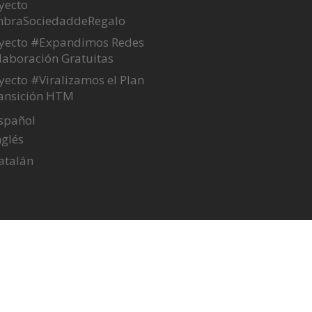
yecto
mbraSociedaddeRegalo
yecto #Expandimos Redes
laboración Gratuitas
yecto #Viralizamos el Plan
ansición HTM
ight @ 2015 Guardian.
Developed By |
Weblizar
English
(
Inglés
)
Español
Català
(
Catalán
)