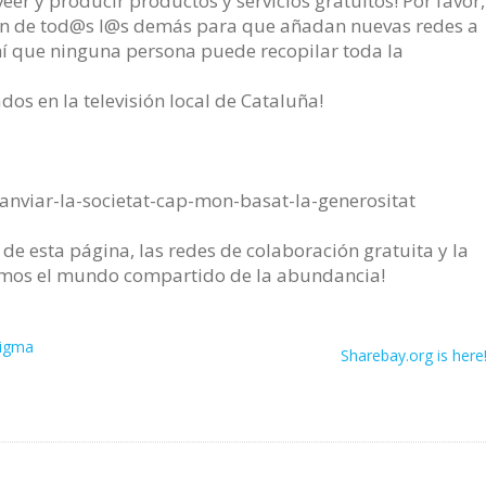
er y producir productos y servicios gratuitos! Por favor,
ón de tod@s l@s demás para que añadan nuevas redes a
hí que ninguna persona puede recopilar toda la
dos en la televisión local de Cataluña!
canviar-la-societat-cap-mon-basat-la-generositat
 de esta página, las redes de colaboración gratuita y la
emos el mundo compartido de la abundancia!
digma
Sharebay.org is here