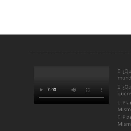
¿Qu
mund
¿Qu
quer
Pla
Mism
Pla
Mism