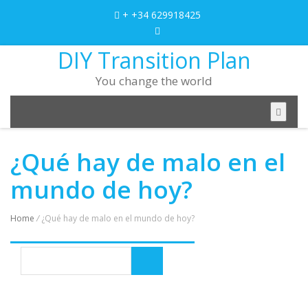
+ +34 629918425
DIY Transition Plan
You change the world
¿Qué hay de malo en el
mundo de hoy?
Home
/
¿Qué hay de malo en el mundo de hoy?